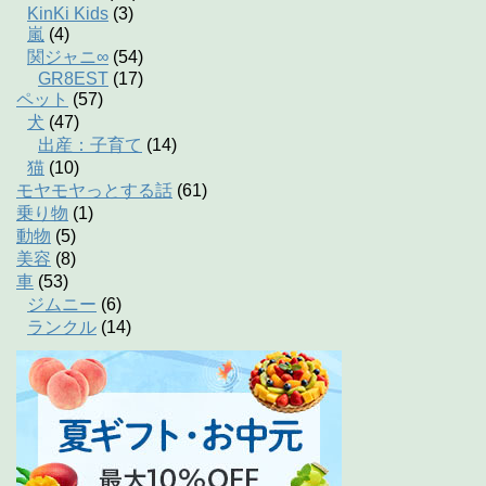
KinKi Kids
(3)
嵐
(4)
関ジャニ∞
(54)
GR8EST
(17)
ペット
(57)
犬
(47)
出産：子育て
(14)
猫
(10)
モヤモヤっとする話
(61)
乗り物
(1)
動物
(5)
美容
(8)
車
(53)
ジムニー
(6)
ランクル
(14)