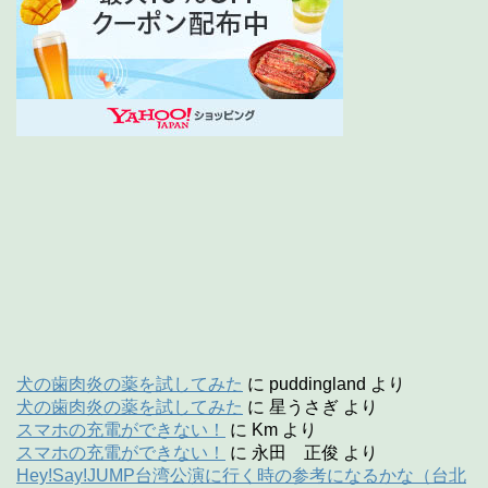
犬の歯肉炎の薬を試してみた
に
puddingland
より
犬の歯肉炎の薬を試してみた
に
星うさぎ
より
スマホの充電ができない！
に
Km
より
スマホの充電ができない！
に
永田 正俊
より
Hey!Say!JUMP台湾公演に行く時の参考になるかな（台北