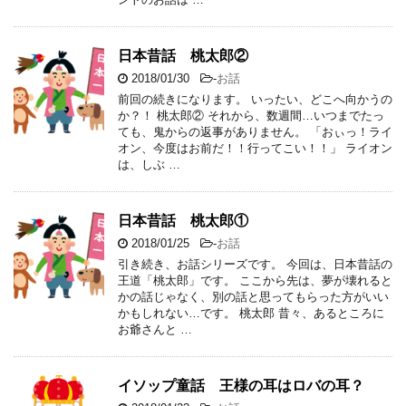
日本昔話 桃太郎②
2018/01/30
-
お話
前回の続きになります。 いったい、どこへ向かうの
か？！ 桃太郎② それから、数週間…いつまでたっ
ても、鬼からの返事がありません。 「おぃっ！ライ
オン、今度はお前だ！！行ってこい！！」 ライオン
は、しぶ …
日本昔話 桃太郎①
2018/01/25
-
お話
引き続き、お話シリーズです。 今回は、日本昔話の
王道「桃太郎」です。 ここから先は、夢が壊れると
かの話じゃなく、別の話と思ってもらった方がいい
かもしれない…です。 桃太郎 昔々、あるところに
お爺さんと …
イソップ童話 王様の耳はロバの耳？