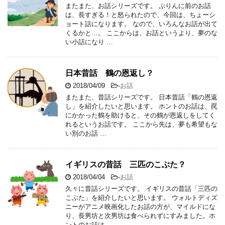
またまた、お話シリーズです。 ぷりんに前のお話
は、長すぎる！と怒られたので、今回は、ちょーシ
ョート話になります。 なので、いろんなお話が出て
くるかと…。 ここからは、お話というより、夢のな
い小話になり …
日本昔話 鶴の恩返し？
2018/04/09
-
お話
またまた、昔話シリーズです。 日本昔話「鶴の恩返
し」を紹介したいと思います。 ホントのお話は、罠
にかかった鶴を助けると、その鶴が恩返しをしてく
れるというお話です。 ここから先は、夢も希望もな
い別のお話 …
イギリスの昔話 三匹のこぶた？
2018/04/04
-
お話
久々に昔話シリーズです。 イギリスの昔話「三匹の
こぶた」を紹介したいと思います。 ウォルトディズ
ニーがアニメ映画化したお話の方が、マイルドにな
り、長男坊と次男坊は食べられずにすみました。ホ
ントのお話は …