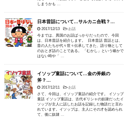
しまうかも …
日本昔話について…サルカニ合戦？…
2017/12/13
-
お話
今までは、異国のお話ばっかりだったので、今回
は、日本昔話を紹介します。 日本昔話 昔話とは、
昔の人たちが代々世々伝承してきた、語り物として
のおとぎ話のことである。 「むかし」という確かで
はない時や「 …
イソップ童話について…金の斧銀の
斧？…
2017/12/11
-
お話
さて、今回は、イソップ童話の紹介です。 イソップ
童話 イソップ童話は、古代ギリシャの奴隷だったイ
ソップが主人に話したお話を記録した物語だと言わ
れています。イソップは、主人にその才を認められ
て、後に奴隷 …