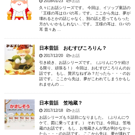
2018/01/23
-
お話
久々にお話シリーズです。 今回は、イソップ童話の
「王様の耳はロバの耳」です。 ここから先は、夢が
壊れるとかの話じゃなく、別の話と思ってもらった
方がいいかもしれない…です。 王様の耳は、ロバの
耳 昔々あ …
日本昔話 おむすびころりん？
2017/12/20
-
お話
引き続き、お話シリーズです。（ぷりんにウケ続け
る限り、頑張る！） 今回は、おむすびころりんのお
話です。 もし、贅沢なねずみ？だったら・・・のお
話です。 ここから先は、夢がこわれてしまうかもし
れませんの …
日本昔話 笠地蔵？
2017/12/18
-
お話
お話シリーズも５話目になりました。（ぷりんにウ
ケて、図に乗ってます。） それでは、今回は、笠地
蔵のお話です。 もし、お地蔵さんが気が利かなかっ
たら・・・のお話です。 ここから先は、夢が壊れて