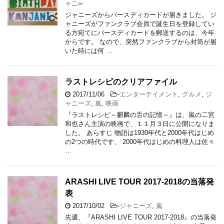
ャニ∞
ジャニーズからバースディカードが届きました。 ジ
ャニーズがファンクラブ会員で誕生日を登録してい
る方宛てにバースディカードを郵送するのは、今年
からです。 なので、突然ファンクラブから封筒が届
いた時には何 …
ラストレシピのクリアファイル
2017/11/06
-
エンターテイメント
,
グルメ
,
ジ
ャニーズ
,
嵐
,
映画
『ラストレシピ～麒麟の舌の記憶～』は、嵐の二宮
和也さん主演の映画で、１１月３日に公開になりま
した。 あらすじ 物語は1930年代と2000年代はじめ
の2つの時代です、 2000年代はじめの料理人は佐々
…
ARASHI LIVE TOUR 2017-2018の当落発
表
2017/10/02
-
ジャニーズ
,
嵐
先週、『ARASHI LIVE TOUR 2017-2018』の当落発