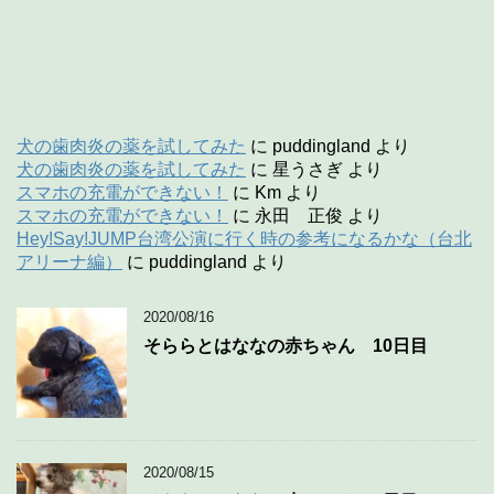
犬の歯肉炎の薬を試してみた
に
puddingland
より
犬の歯肉炎の薬を試してみた
に
星うさぎ
より
スマホの充電ができない！
に
Km
より
スマホの充電ができない！
に
永田 正俊
より
Hey!Say!JUMP台湾公演に行く時の参考になるかな（台北
アリーナ編）
に
puddingland
より
2020/08/16
そららとはななの赤ちゃん 10日目
2020/08/15