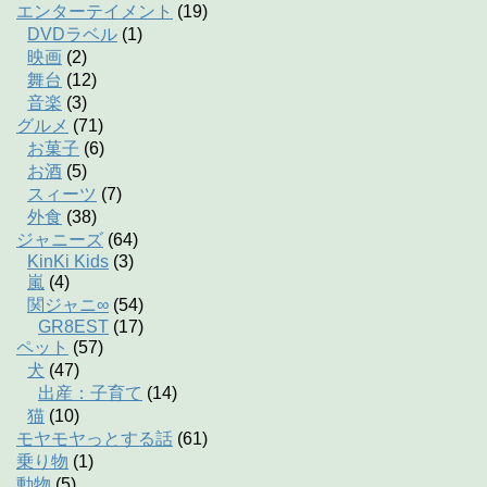
エンターテイメント
(19)
DVDラベル
(1)
映画
(2)
舞台
(12)
音楽
(3)
グルメ
(71)
お菓子
(6)
お酒
(5)
スィーツ
(7)
外食
(38)
ジャニーズ
(64)
KinKi Kids
(3)
嵐
(4)
関ジャニ∞
(54)
GR8EST
(17)
ペット
(57)
犬
(47)
出産：子育て
(14)
猫
(10)
モヤモヤっとする話
(61)
乗り物
(1)
動物
(5)