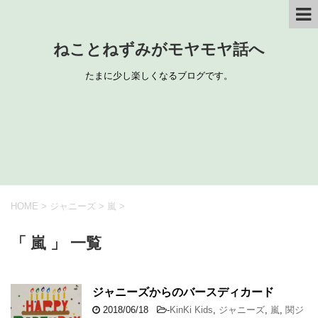
ねことねずみがモヤモヤ話へ
たまに少し楽しくなるブログです。
HOME
>
ジャニーズ
>
嵐
>
「 嵐 」 一覧
ジャニーズからのバースディカード
2018/06/18
-
KinKi Kids
,
ジャニーズ
,
嵐
,
関ジ