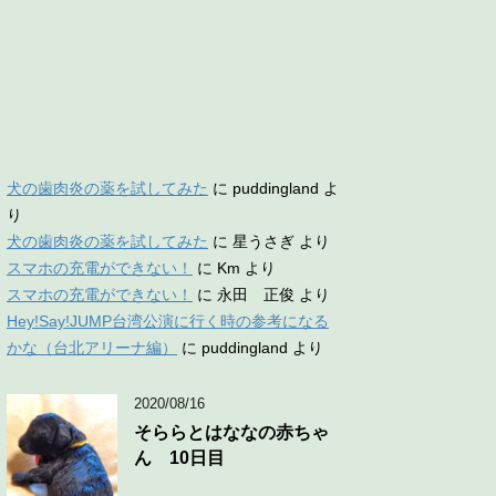
犬の歯肉炎の薬を試してみた
に
puddingland
よ
り
犬の歯肉炎の薬を試してみた
に
星うさぎ
より
スマホの充電ができない！
に
Km
より
スマホの充電ができない！
に
永田 正俊
より
Hey!Say!JUMP台湾公演に行く時の参考になる
かな（台北アリーナ編）
に
puddingland
より
2020/08/16
そららとはななの赤ちゃ
ん 10日目