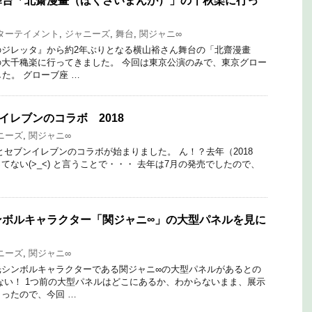
舞台「北齋漫畫（ほくさいまんが）」の千秋楽に行っ
ターテイメント
,
ジャニーズ
,
舞台
,
関ジャニ∞
のジレッタ』から約2年ぶりとなる横山裕さん舞台の「北齋漫畫
大千穐楽に行ってきました。 今回は東京公演のみで、東京グロー
た。 グローブ座 …
イレブンのコラボ 2018
ニーズ
,
関ジャニ∞
とセブンイレブンのコラボが始まりました。 ん！？去年（2018
ない(>_<) と言うことで・・・ 去年は7月の発売でしたので、
ンボルキャラクター「関ジャニ∞」の大型パネルを見に
ニーズ
,
関ジャニ∞
光シンボルキャラクターである関ジャニ∞の大型パネルがあるとの
ない！ 1つ前の大型パネルはどこにあるか、わからないまま、展示
ったので、今回 …