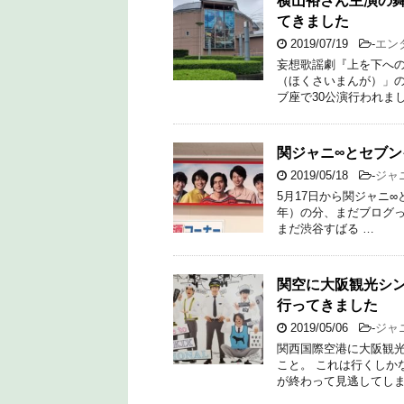
横山裕さん主演の
てきました
2019/07/19
-
エン
妄想歌謡劇『上を下へ
（ほくさいまんが）」の
ブ座で30公演行われまし
関ジャニ∞とセブン
2019/05/18
-
ジャ
5月17日から関ジャニ∞
年）の分、まだブログって
まだ渋谷すばる …
関空に大阪観光シ
行ってきました
2019/05/06
-
ジャ
関西国際空港に大阪観
こと。 これは行くしか
が終わって見逃してしま