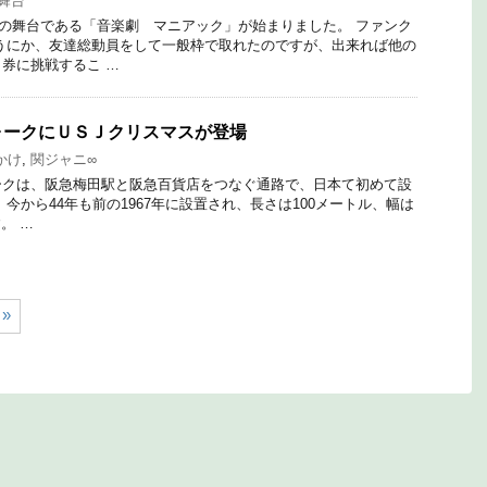
舞台
の舞台である「音楽劇 マニアック」が始まりました。 ファンク
うにか、友達総動員をして一般枠で取れたのですが、出来れば他の
券に挑戦するこ …
ォークにＵＳＪクリスマスが登場
かけ
,
関ジャニ∞
ークは、阪急梅田駅と阪急百貨店をつなぐ通路で、日本て初めて設
今から44年も前の1967年に設置され、長さは100メートル、幅は
。 …
»