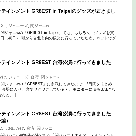
テインメント GR8EST in Taipeiのグッズが届きまし
EST
,
ジャニーズ
,
関ジャニ∞
ャニ∞の「GR8EST in Taipei」でも、もちろん、グッズを買
22日（初日） 朝から台北市内の観光に行っていたため、ネットでグ
ーテインメント GR8EST 台湾公演に行ってきました
かけ
,
ジャニーズ
,
台湾
,
関ジャニ∞
関ジャニ∞の「GR8EST」に参戦してきたので、2日間をまとめ
 会場に入り、席でワクワクしていると、モニターに映るBABYち
なんと、中 …
ーテインメント GR8EST 台湾公演に行ってきました
介編）
EST
,
お出かけ
,
台湾
,
関ジャニ∞
関ジャニ∞初海外公演である「関ジャニ’s エイターテインメント