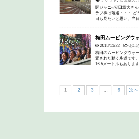
チケット
,
安田章大
,
関ジャニ∞安田章大さん
ラブ枠は落選・・・ ど
日も見たいと思い、当日
梅田ムービングウ
2018/11/22
-
お出
梅田のムービングウォ
置された動く歩道です。 
16.5メートルもあります
1
2
3
…
6
次へ 