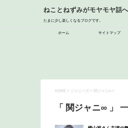
ねことねずみがモヤモヤ話
たまに少し楽しくなるブログです。
ホーム
サイトマップ
HOME
>
ジャニーズ
>
関ジャニ∞
>
「 関ジャニ∞ 」 