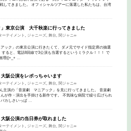
pei」に参戦してきました。 オフィシャルツアーに落選した私たちは、台湾
ク」東京公演 大千秋楽に行ってきました
ターテイメント
,
ジャニーズ
,
舞台
,
関ジャニ∞
ニアック」の東京公演に行きたくて、ダメ元でサイド指定席の抽選
 すると、電話8回線で3公演も当選するというミラクル！！！ で
((+_+ …
 大阪公演をレポっちゃいます
ターテイメント
,
ジャニーズ
,
舞台
,
関ジャニ∞
ん主演の「音楽劇 マニアック」を見に行ってきました。 音楽劇
んが作・演出を手掛ける新作です。 不気味な病院で繰り広げられ
バカしさいっぱ …
 大阪公演の当日券が取れました
ターテイメント
,
ジャニーズ
,
舞台
,
関ジャニ∞