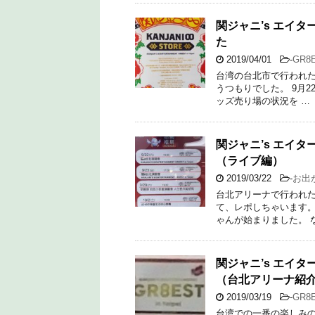
関ジャニ’s エイター
た
2019/04/01
-
GR8
台湾の台北市で行われた関ジ
うつもりでした。 9月
ッズ売り場の状況を …
関ジャニ’s エイタ
（ライブ編）
2019/03/22
-
お出
台北アリーナで行われた
て、レポしちゃいます。
ゃんが始まりました。 
関ジャニ’s エイタ
（台北アリーナ紹
2019/03/19
-
GR8
台湾での一番の楽しみの