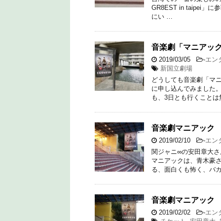
GR8EST in tai
にい …
音楽劇「マニアッ
2019/03/05
-
エン
新国立劇場
どうしても音楽劇「マ
に申し込んでみました。
も、3日とも行くことは無理
音楽劇マニアック
2019/02/10
-
エン
関ジャニ∞の安田章大さ
マニアックは、青木豪さ
る、面白くも怖く、バカ
音楽劇マニアック
2019/02/02
-
エン