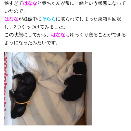
狭すぎて
はなな
と赤ちゃんが常に一緒という状態になって
いたので、
はなな
が妊娠中に
そらら
に取られてしまった巣箱を回収
し、2つくっつけてみました。
この状態にしてから、
はなな
もゆっくり寝ることができる
ようになったみたいです。