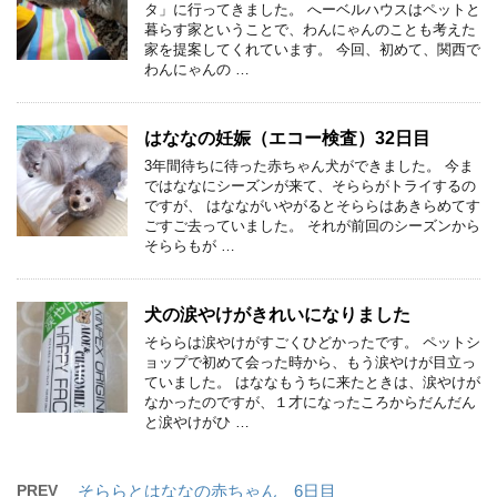
タ」に行ってきました。 へーベルハウスはペットと
暮らす家ということで、わんにゃんのことも考えた
家を提案してくれています。 今回、初めて、関西で
わんにゃんの …
はななの妊娠（エコー検査）32日目
3年間待ちに待った赤ちゃん犬ができました。 今ま
ではななにシーズンが来て、そららがトライするの
ですが、 はなながいやがるとそららはあきらめてす
ごすご去っていました。 それが前回のシーズンから
そららもが …
犬の涙やけがきれいになりました
そららは涙やけがすごくひどかったです。 ペットシ
ョップで初めて会った時から、もう涙やけが目立っ
ていました。 はななもうちに来たときは、涙やけが
なかったのですが、１才になったころからだんだん
と涙やけがひ …
PREV
そららとはななの赤ちゃん 6日目