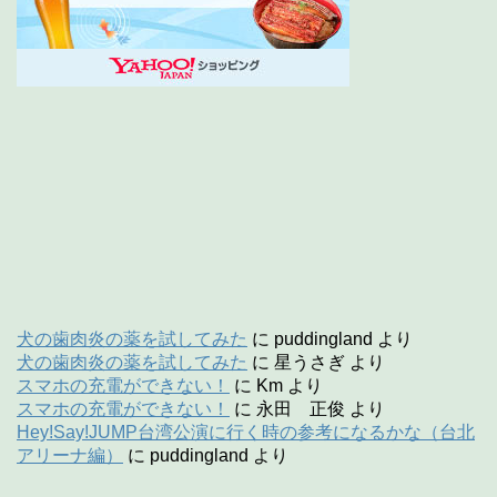
犬の歯肉炎の薬を試してみた
に
puddingland
より
犬の歯肉炎の薬を試してみた
に
星うさぎ
より
スマホの充電ができない！
に
Km
より
スマホの充電ができない！
に
永田 正俊
より
Hey!Say!JUMP台湾公演に行く時の参考になるかな（台北
アリーナ編）
に
puddingland
より