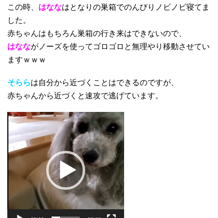
この時、
はなな
はとなりの巣箱でのんびりノビノビ寝てま
した。
赤ちゃんはもちろん巣箱の行き来はできないので、
はなな
がノーズを使ってゴロゴロと無理やり移動させてい
ますｗｗｗ
そらら
は自分から近づくことはできるのですが、
赤ちゃんから近づくと速攻で逃げています。
動
画
プ
レ
ー
ヤ
ー