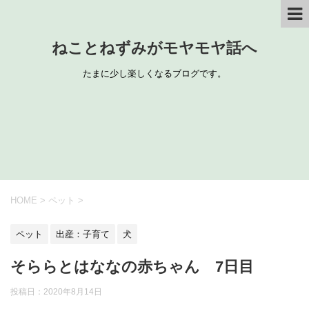
ねことねずみがモヤモヤ話へ
たまに少し楽しくなるブログです。
HOME
>
ペット
>
ペット
出産：子育て
犬
そららとはななの赤ちゃん 7日目
投稿日：
2020年8月14日