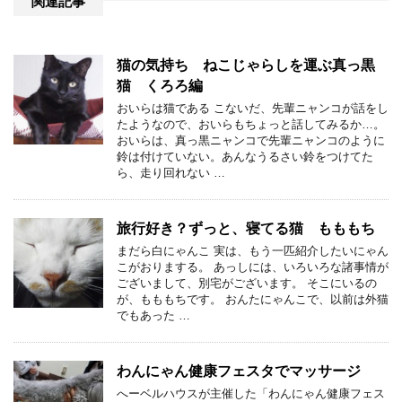
関連記事
猫の気持ち ねこじゃらしを運ぶ真っ黒
猫 くろろ編
おいらは猫である こないだ、先輩ニャンコが話をし
たようなので、おいらもちょっと話してみるか…。
おいらは、真っ黒ニャンコで先輩ニャンコのように
鈴は付けていない。あんなうるさい鈴をつけてた
ら、走り回れない …
旅行好き？ずっと、寝てる猫 もももち
まだら白にゃんこ 実は、もう一匹紹介したいにゃん
こがおりまする。 あっしには、いろいろな諸事情が
ございまして、別宅がございます。 そこにいるの
が、もももちです。 おんたにゃんこで、以前は外猫
でもあった …
わんにゃん健康フェスタでマッサージ
へーベルハウスが主催した「わんにゃん健康フェス