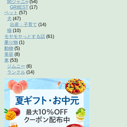
関ジャニ∞
(54)
GR8EST
(17)
ペット
(57)
犬
(47)
出産：子育て
(14)
猫
(10)
モヤモヤっとする話
(61)
乗り物
(1)
動物
(5)
美容
(8)
車
(53)
ジムニー
(6)
ランクル
(14)