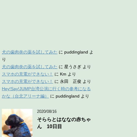
犬の歯肉炎の薬を試してみた
に
puddingland
よ
り
犬の歯肉炎の薬を試してみた
に
星うさぎ
より
スマホの充電ができない！
に
Km
より
スマホの充電ができない！
に
永田 正俊
より
Hey!Say!JUMP台湾公演に行く時の参考になる
かな（台北アリーナ編）
に
puddingland
より
2020/08/16
そららとはななの赤ちゃ
ん 10日目