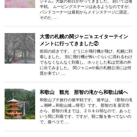
ジャム』大阪の初日がやってきました。 続いては後
半戦。 ムービングステージはあるようなのですが、
バンドコーナーは最初からメインステージに固定。
そのた …
大雪の札幌の関ジャニ’s エイターテイン
メントに行ってきました②
前回の続きです。 どうにか飛行機が飛び、札幌に到
着しました。 別に飛行機が怖いぐらいに揺れるわけ
でもなくなんなく到着し、ホッとした私は空港の外
に出てみました。 関ジャニ∞や嵐の札幌公演には何
度か来てい …
和歌山 観光 那智の滝から和歌山城へ
和歌山プチ旅行の後半戦です。 後半は、《那智の滝
→潮岬→和歌山城→帰宅》です。 那智の滝 新宮市
から、那智の滝までは、２０キロ弱なので、あっと
いう間に到着です。ですが、朝ご飯を食べてないの
で、腹ペコで …