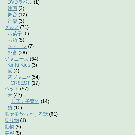
DVDラベル
(1)
映画
(2)
舞台
(12)
音楽
(3)
グルメ
(71)
お菓子
(6)
お酒
(5)
スィーツ
(7)
外食
(38)
ジャニーズ
(64)
KinKi Kids
(3)
嵐
(4)
関ジャニ∞
(54)
GR8EST
(17)
ペット
(57)
犬
(47)
出産：子育て
(14)
猫
(10)
モヤモヤっとする話
(61)
乗り物
(1)
動物
(5)
美容
(8)