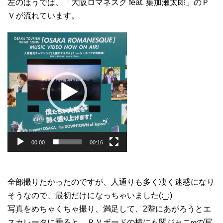
左のほうでは、「大阪ロマネスク feat. 葉加瀬太郎」のＰ
Ｖが流れています。
動
画
プ
レ
ー
ヤ
ー
00:00
00:16
全部撮りたかったのですが、人通りも多く凄く迷惑になり
そうなので、最初だけになっちゃいました(:_;)
写真をめちゃくちゃ撮り、満足して、2階にあがろうとエ
スカレータに乗ると、ＰＶボードの横にも関ジャニ∞の写