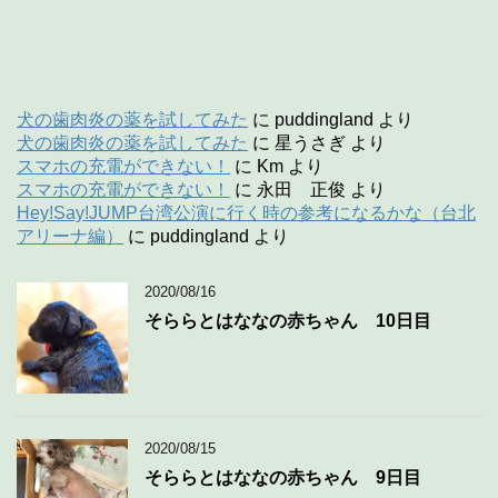
犬の歯肉炎の薬を試してみた
に
puddingland
より
犬の歯肉炎の薬を試してみた
に
星うさぎ
より
スマホの充電ができない！
に
Km
より
スマホの充電ができない！
に
永田 正俊
より
Hey!Say!JUMP台湾公演に行く時の参考になるかな（台北
アリーナ編）
に
puddingland
より
2020/08/16
そららとはななの赤ちゃん 10日目
2020/08/15
そららとはななの赤ちゃん 9日目