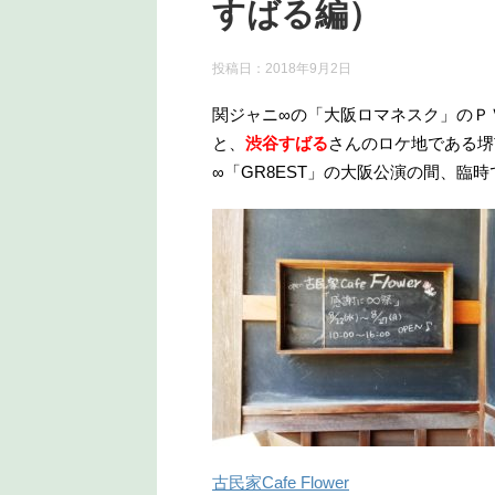
すばる編）
投稿日：
2018年9月2日
関ジャニ∞の「大阪ロマネスク」のＰ
と、
渋谷すばる
さんのロケ地である堺市
∞「GR8EST」の大阪公演の間、臨
古民家Cafe Flower