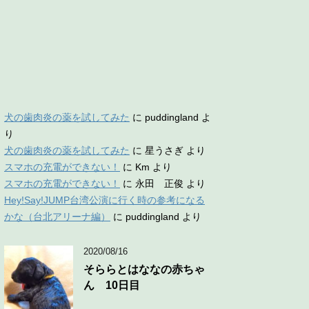
犬の歯肉炎の薬を試してみた
に
puddingland
よ
り
犬の歯肉炎の薬を試してみた
に
星うさぎ
より
スマホの充電ができない！
に
Km
より
スマホの充電ができない！
に
永田 正俊
より
Hey!Say!JUMP台湾公演に行く時の参考になる
かな（台北アリーナ編）
に
puddingland
より
2020/08/16
そららとはななの赤ちゃ
ん 10日目