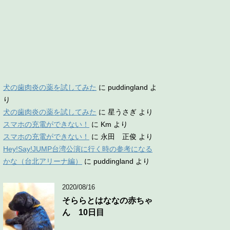
犬の歯肉炎の薬を試してみた
に
puddingland
よ
り
犬の歯肉炎の薬を試してみた
に
星うさぎ
より
スマホの充電ができない！
に
Km
より
スマホの充電ができない！
に
永田 正俊
より
Hey!Say!JUMP台湾公演に行く時の参考になる
かな（台北アリーナ編）
に
puddingland
より
2020/08/16
そららとはななの赤ちゃ
ん 10日目