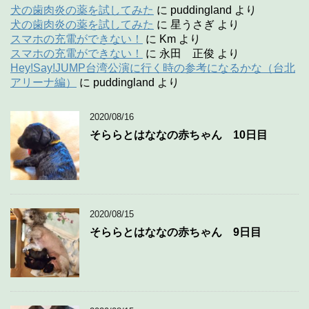
犬の歯肉炎の薬を試してみた
に
puddingland
より
犬の歯肉炎の薬を試してみた
に
星うさぎ
より
スマホの充電ができない！
に
Km
より
スマホの充電ができない！
に
永田 正俊
より
Hey!Say!JUMP台湾公演に行く時の参考になるかな（台北
アリーナ編）
に
puddingland
より
2020/08/16
そららとはななの赤ちゃん 10日目
2020/08/15
そららとはななの赤ちゃん 9日目