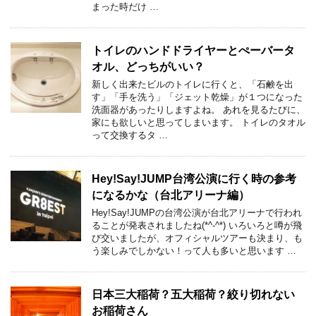
まった時だけ …
トイレのハンドドライヤーとぺーバータ
オル、どっちがいい？
新しく出来たビルのトイレに行くと、「石鹸を出
す」「手を洗う」「ジェット乾燥」が１つになった
洗面器があったりしますよね。 あれを見るたびに、
家にも欲しいと思ってしまいます。 トイレのタオル
って交換するタ …
Hey!Say!JUMP台湾公演に行く時の参考
になるかな（台北アリーナ編）
Hey!Say!JUMPの台湾公演が台北アリーナで行われ
ることが発表されましたね(*^-^*) いろいろと噂が飛
び交いましたが、オフィシャルツアーも決まり、も
う楽しみでしかない！って人も多いと思います …
日本三大稲荷？五大稲荷？絞り切れない
お稲荷さん