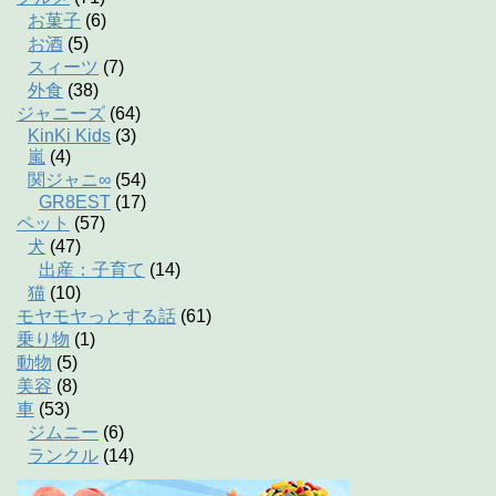
お菓子
(6)
お酒
(5)
スィーツ
(7)
外食
(38)
ジャニーズ
(64)
KinKi Kids
(3)
嵐
(4)
関ジャニ∞
(54)
GR8EST
(17)
ペット
(57)
犬
(47)
出産：子育て
(14)
猫
(10)
モヤモヤっとする話
(61)
乗り物
(1)
動物
(5)
美容
(8)
車
(53)
ジムニー
(6)
ランクル
(14)