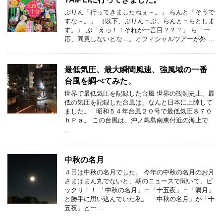
ぷりん「行ってきましたねぇ～。」 らんと「そうで
すな～。」 （以下、ぷりん＝ぷ、らんと＝らとしま
す。） ぷ「えっ！！それが一言目？？？」 ら「一
応、同意しないとな…。オフィシャルツアーが外 …
最低気圧、最大瞬間風速、強風域の一番
台風を調べてみた。
世界で最低気圧を記録した台風 世界の観測史上、最
低の気圧を記録した台風は、なんと日本に上陸して
ました。 昭和５４年台風２０号で最低気圧８７０
ｈＰａ。 この台風は、沖ノ鳥島南東付近の海上で
…
中秋の名月
４日は中秋の名月でした。 今年の中秋の名月のお月
さまはまん丸でないと、朝のニュースで聞いて、ビ
ックリ！！ 「中秋の名月」＝「十五夜」＝「満月」
と勝手に思い込んでいた私。 「中秋の名月」が「十
五夜」と一 …