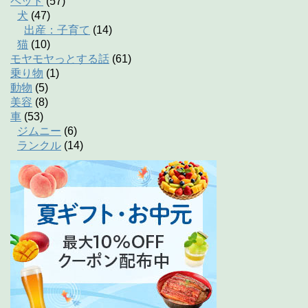
ペット
(57)
犬
(47)
出産：子育て
(14)
猫
(10)
モヤモヤっとする話
(61)
乗り物
(1)
動物
(5)
美容
(8)
車
(53)
ジムニー
(6)
ランクル
(14)