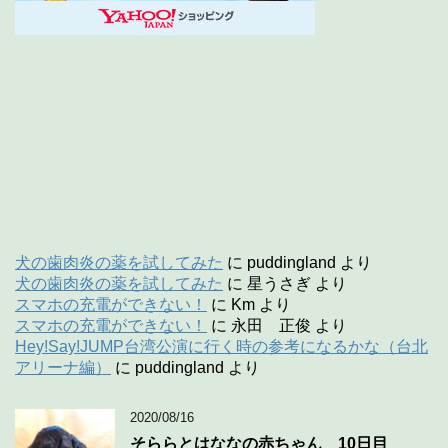
犬の歯肉炎の薬を試してみた
に
puddingland
より
犬の歯肉炎の薬を試してみた
に
星うさぎ
より
スマホの充電ができない！
に
Km
より
スマホの充電ができない！
に
永田 正俊
より
Hey!Say!JUMP台湾公演に行く時の参考になるかな（台北
アリーナ編）
に
puddingland
より
2020/08/16
そららとはななの赤ちゃん 10日目