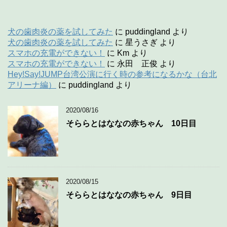
犬の歯肉炎の薬を試してみた
に
puddingland
より
犬の歯肉炎の薬を試してみた
に
星うさぎ
より
スマホの充電ができない！
に
Km
より
スマホの充電ができない！
に
永田 正俊
より
Hey!Say!JUMP台湾公演に行く時の参考になるかな（台北
アリーナ編）
に
puddingland
より
2020/08/16
そららとはななの赤ちゃん 10日目
2020/08/15
そららとはななの赤ちゃん 9日目