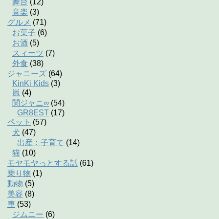
舞台
(12)
音楽
(3)
グルメ
(71)
お菓子
(6)
お酒
(5)
スィーツ
(7)
外食
(38)
ジャニーズ
(64)
KinKi Kids
(3)
嵐
(4)
関ジャニ∞
(54)
GR8EST
(17)
ペット
(57)
犬
(47)
出産：子育て
(14)
猫
(10)
モヤモヤっとする話
(61)
乗り物
(1)
動物
(5)
美容
(8)
車
(53)
ジムニー
(6)