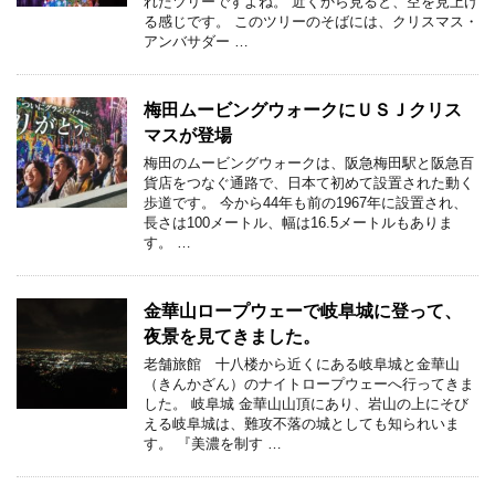
れたツリーですよね。 近くから見ると、空を見上げ
る感じです。 このツリーのそばには、クリスマス・
アンバサダー …
梅田ムービングウォークにＵＳＪクリス
マスが登場
梅田のムービングウォークは、阪急梅田駅と阪急百
貨店をつなぐ通路で、日本て初めて設置された動く
歩道です。 今から44年も前の1967年に設置され、
長さは100メートル、幅は16.5メートルもありま
す。 …
金華山ロープウェーで岐阜城に登って、
夜景を見てきました。
老舗旅館 十八楼から近くにある岐阜城と金華山
（きんかざん）のナイトロープウェーへ行ってきま
した。 岐阜城 金華山山頂にあり、岩山の上にそび
える岐阜城は、難攻不落の城としても知られいま
す。 『美濃を制す …