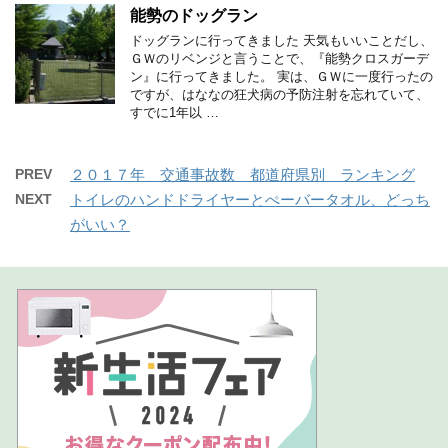
能勢のドッグラン
ドッグランに行ってきました 天気もいいことだし、
ＧＷのリベンジと言うことで、『能勢クロスガーデ
ン』に行ってきました。 実は、ＧＷに一度行ったの
ですが、はななの狂犬病の予防注射を忘れていて、
すでに1年以 …
PREV
２０１７年 交通事故数 都道府県別 ランキング
NEXT
トイレのハンドドライヤーとぺーバータオル、どっち
がいい？