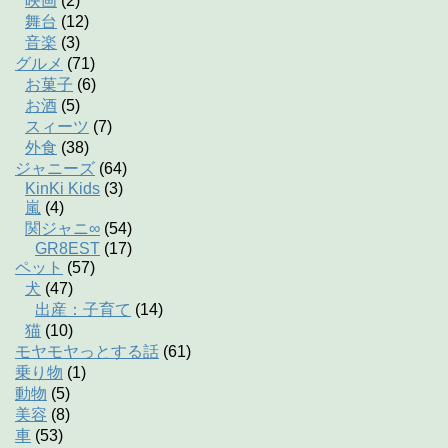
映画
(2)
舞台
(12)
音楽
(3)
グルメ
(71)
お菓子
(6)
お酒
(5)
スィーツ
(7)
外食
(38)
ジャニーズ
(64)
KinKi Kids
(3)
嵐
(4)
関ジャニ∞
(54)
GR8EST
(17)
ペット
(57)
犬
(47)
出産：子育て
(14)
猫
(10)
モヤモヤっとする話
(61)
乗り物
(1)
動物
(5)
美容
(8)
車
(53)