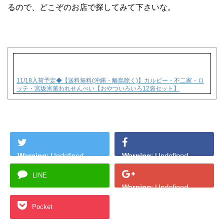
るので、どこぞのお店で探してみて下さいな。
11/18入荷予定◆【送料無料(沖縄・離島除く)】カルビー・不二家・ロ
ッテ・宮坂米菓われせんべい【おやついろいろ12袋セット】
Warning
: Undefined
Warning
: Undefined
array key "Twitter" in
array key "Facebook" in
LINE
/home/lantopurin/lantop
/home/lantopurin/lantop
Warning
: Undefined
urin.com/public_html/w
urin.com/public_html/w
array key "Google+" in
p-content/plugins/sns-
p-content/plugins/sns-
Pocket
/home/lantopurin/lantop
count-cache/sns-count-
count-cache/sns-count-