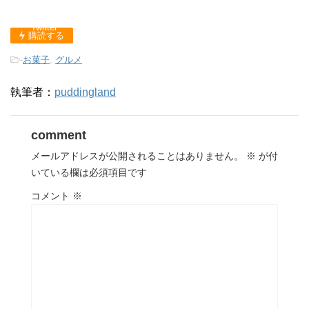
urin.com/public_html/w
cache.php
on line
2897
cache.php
on line
2897
p-content/plugins/sns-
Twitter
Facebook
count-cache/sns-count-
購読する
cache.php
on line
2897
-
お菓子
,
グルメ
Google+
執筆者：
puddingland
comment
メールアドレスが公開されることはありません。
※
が付
いている欄は必須項目です
コメント
※