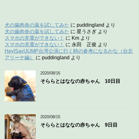
犬の歯肉炎の薬を試してみた
に
puddingland
より
犬の歯肉炎の薬を試してみた
に
星うさぎ
より
スマホの充電ができない！
に
Km
より
スマホの充電ができない！
に
永田 正俊
より
Hey!Say!JUMP台湾公演に行く時の参考になるかな（台北
アリーナ編）
に
puddingland
より
2020/08/16
そららとはななの赤ちゃん 10日目
2020/08/15
そららとはななの赤ちゃん 9日目