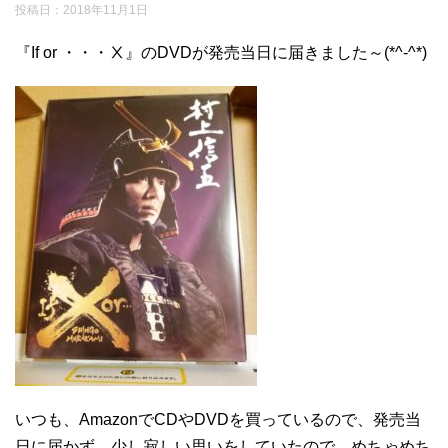
投稿日：
2018年11月1日
『If or ・・・Ⅹ』のDVDが発売当日に届きました～(*^-^*)
いつも、AmazonでCDやDVDを買っているので、発売当
日に届かず、少し寂しい思いをしていたので、めちゃめち