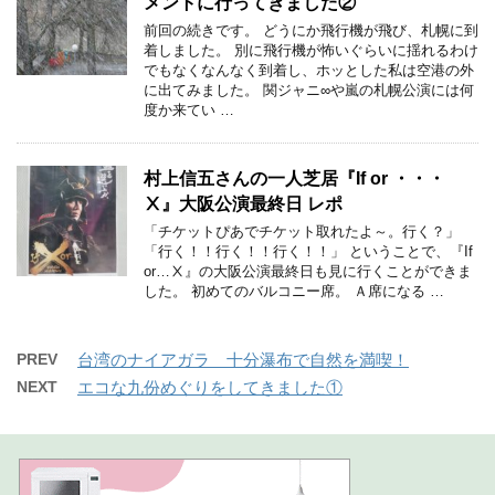
メントに行ってきました②
前回の続きです。 どうにか飛行機が飛び、札幌に到
着しました。 別に飛行機が怖いぐらいに揺れるわけ
でもなくなんなく到着し、ホッとした私は空港の外
に出てみました。 関ジャニ∞や嵐の札幌公演には何
度か来てい …
村上信五さんの一人芝居『If or ・・・
Ⅹ』大阪公演最終日 レポ
「チケットぴあでチケット取れたよ～。行く？」
「行く！！行く！！行く！！」 ということで、『If
or…Ⅹ』の大阪公演最終日も見に行くことができま
した。 初めてのバルコニー席。 Ａ席になる …
PREV
台湾のナイアガラ 十分瀑布で自然を満喫！
NEXT
エコな九份めぐりをしてきました①