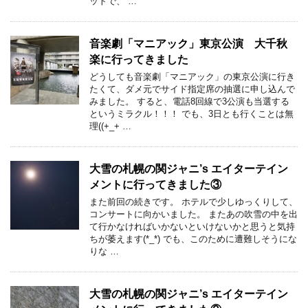
ットで、 …
音楽劇「マニアック」東京公演 大千秋
楽に行ってきました
どうしても音楽劇「マニアック」の東京公演に行き
たくて、ダメ元でサイド指定席の抽選に申し込んで
みました。 すると、電話8回線で3公演も当選する
というミラクル！！！ でも、3日とも行くことは無
理((+_+ …
大雪の札幌の関ジャニ’s エイターテイン
メントに行ってきました③
また前回の続きです。 ホテルで少しゆっくりして、
コンサートに向かいました。 またあの吹雪の中を出
て行かなければいかないといけないかと思うと気持
ちが萎えます(*_*) でも、このために遭難しそうにな
りな …
大雪の札幌の関ジャニ’s エイターテイン