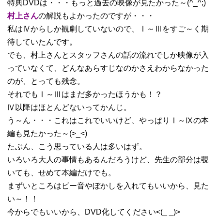
特典DVDは・・・もっと過去の映像が見たかった～(^_^;)
村上さん
の解説もよかったのですが・・・
私はⅣからしか観劇していないので、Ⅰ～Ⅲをすご～く期
待していたんです。
でも、村上さんとスタッフさんの話の流れでしか映像が入
っていなくて、どんなあらすじなのかさえわからなかった
のが、とっても残念。
それでもⅠ～Ⅲはまだ多かったほうかも！？
Ⅳ以降はほとんどないってかんじ。
う～ん・・・これはこれでいいけど、やっぱりⅠ～Ⅸの本
編も見たかった～(>_<)
たぶん、こう思っている人は多いはず。
いろいろ大人の事情もあるんだろうけど、先生の部分は覗
いても、せめて本編だけでも。
まずいところはピー音やぼかしを入れてもいいから、見た
い～！！
今からでもいいから、DVD化してください<(_ _)>