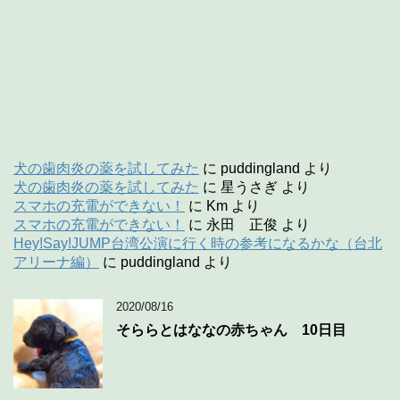
犬の歯肉炎の薬を試してみた
に
puddingland
より
犬の歯肉炎の薬を試してみた
に
星うさぎ
より
スマホの充電ができない！
に
Km
より
スマホの充電ができない！
に
永田 正俊
より
Hey!Say!JUMP台湾公演に行く時の参考になるかな（台北
アリーナ編）
に
puddingland
より
2020/08/16
そららとはななの赤ちゃん 10日目