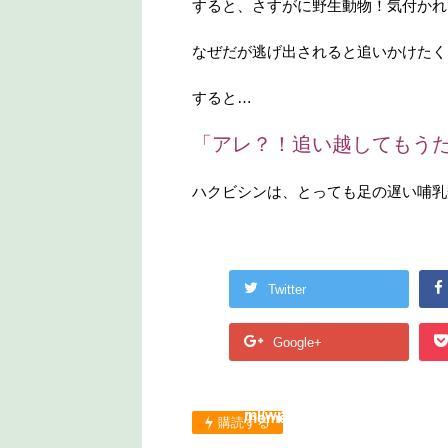
すると、さすがに野生動物！気付かれ
なぜだが逃げ出されると追いかけたく
すると…
「アレ？！追い越してもう
ハクビシンは、とっても足の遅い哺乳
Twitter
Warning
: Undefined
W
array key "Twitter" in
a
Google+
/home/lantopurin/lant
in
Warning
: Undefined
opurin.com/public_ht
/
array key "Google+" in
ml/wp-
o
/home/lantopurin/lant
購読する
content/plugins/sns-
m
opurin.com/public_ht