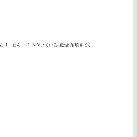
ontent/plugins/sns-
ount-cache/sns-
ount-cache.php
on
ne
2897
ありません。
※
が付いている欄は必須項目です