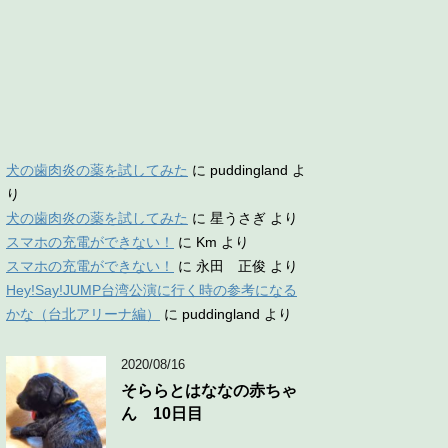
犬の歯肉炎の薬を試してみた
に
puddingland
よ
り
犬の歯肉炎の薬を試してみた
に
星うさぎ
より
スマホの充電ができない！
に
Km
より
スマホの充電ができない！
に
永田 正俊
より
Hey!Say!JUMP台湾公演に行く時の参考になる
かな（台北アリーナ編）
に
puddingland
より
2020/08/16
そららとはななの赤ちゃ
ん 10日目