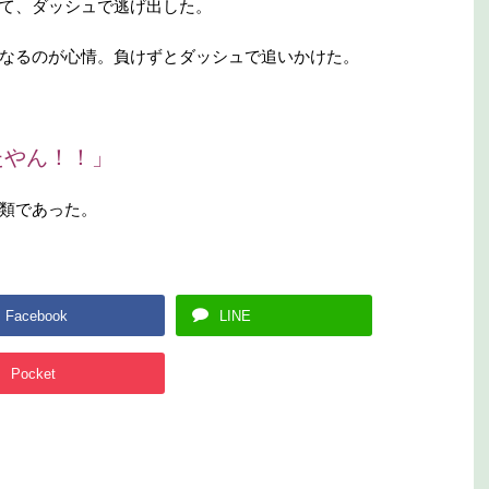
て、ダッシュで逃げ出した。
なるのが心情。負けずとダッシュで追いかけた。
たやん！！」
類であった。
Facebook
LINE
arning
: Undefined
rray key "Facebook"
Pocket
home/lantopurin/lant
purin.com/public_ht
l/wp-