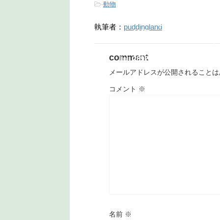
-
動物
count-cache/sns-
c
ml/wp-
count-cache.php
on
c
content/plugins/sns-
執筆者：
puddingland
line
2897
c
count-cache/sns-
li
count-cache.php
on
comment
line
2897
メールアドレスが公開されることは
コメント
※
名前
※