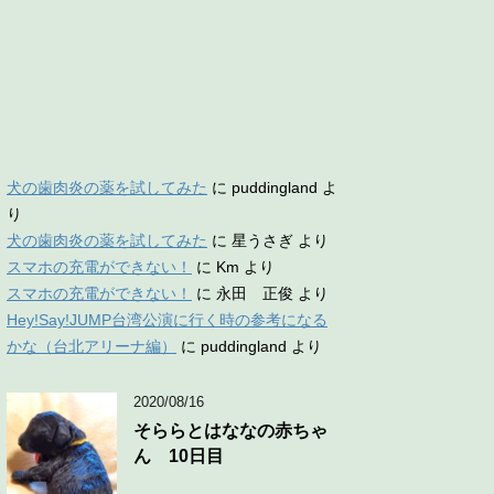
犬の歯肉炎の薬を試してみた
に
puddingland
よ
り
犬の歯肉炎の薬を試してみた
に
星うさぎ
より
スマホの充電ができない！
に
Km
より
スマホの充電ができない！
に
永田 正俊
より
Hey!Say!JUMP台湾公演に行く時の参考になる
かな（台北アリーナ編）
に
puddingland
より
2020/08/16
そららとはななの赤ちゃ
ん 10日目